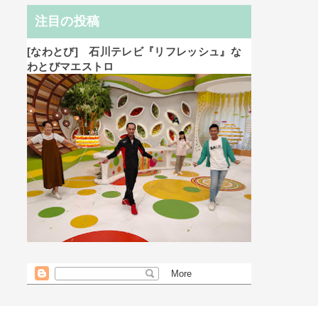
注目の投稿
[なわとび] 石川テレビ『リフレッシュ』な
わとびマエストロ