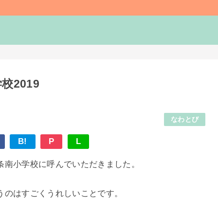
校2019
なわとび
B!
P
L
条南小学校に呼んでいただきました。
うのはすごくうれしいことです。