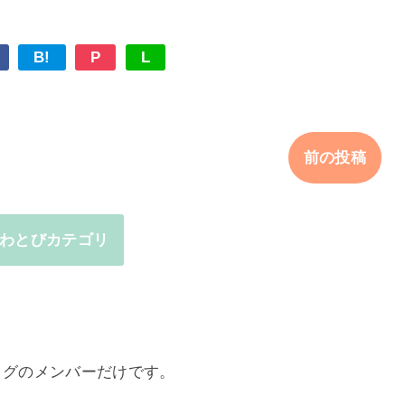
B!
P
L
前の投稿
わとびカテゴリ
ログのメンバーだけです。