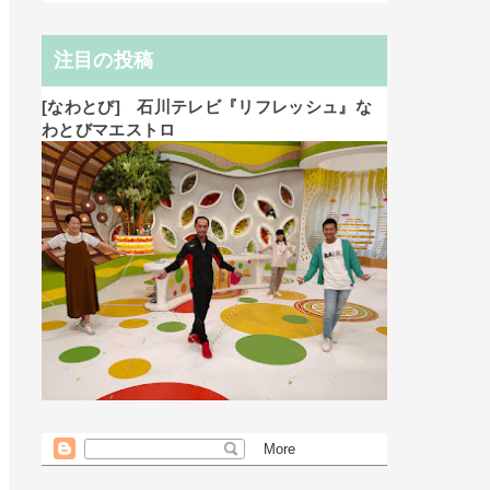
注目の投稿
[なわとび] 石川テレビ『リフレッシュ』な
わとびマエストロ